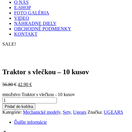
O NÁS
E-SHOP
FOTO GALÉRIA
VIDEO
NÁHRADNE DIELY
OBCHODNÉ PODMIENKY
KONTAKT
SALE!
Traktor s vlečkou – 10 kusov
56.80
€
42.90
€
množstvo Traktor s vlečkou - 10 kusov
Pridať do košíka
Kategórie:
Mechanické modely
,
Sety
,
Ugears
Značka:
UGEARS
Ďalšie informácie