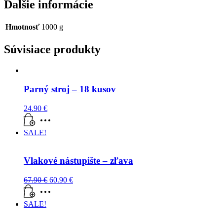
Ďalšie informácie
Hmotnosť
1000 g
Súvisiace produkty
Parný stroj – 18 kusov
24.90
€
SALE!
Vlakové nástupište – zľava
67.90
€
60.90
€
SALE!