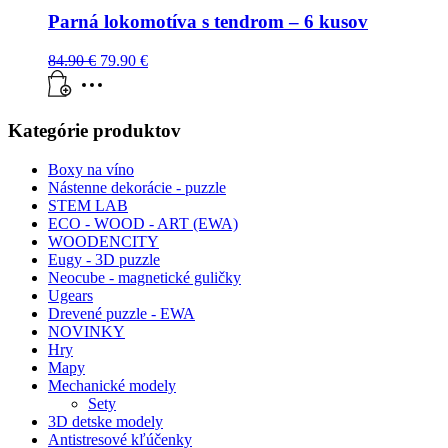
Parná lokomotíva s tendrom – 6 kusov
84.90
€
79.90
€
Kategórie produktov
Boxy na víno
Nástenne dekorácie - puzzle
STEM LAB
ECO - WOOD - ART (EWA)
WOODENCITY
Eugy - 3D puzzle
Neocube - magnetické guličky
Ugears
Drevené puzzle - EWA
NOVINKY
Hry
Mapy
Mechanické modely
Sety
3D detske modely
Antistresové kľúčenky