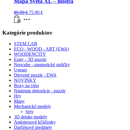
Mapa Sveta XL – modrá
89.99
€
75.90
€
Kategórie produktov
STEM LAB
ECO - WOOD - ART (EWA)
WOODENCITY
Eugy - 3D puzzle
Neocube - magnetické guličky
Ugears
Drevené puzzle - EWA
NOVINKY
Boxy na víno
Nástenne dekorácie - puzzle
Hry
Mapy
Mechanické modely
Sety
3D detske modely
Antistresové kľúčenky
Darčekové predmety