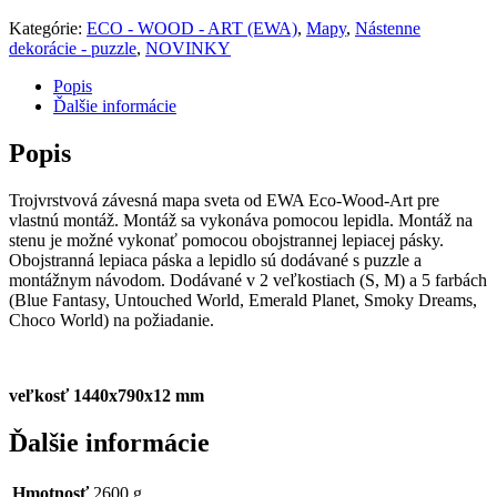
Kategórie:
ECO - WOOD - ART (EWA)
,
Mapy
,
Nástenne
dekorácie - puzzle
,
NOVINKY
Popis
Ďalšie informácie
Popis
Trojvrstvová závesná mapa sveta od EWA Eco-Wood-Art pre
vlastnú montáž. Montáž sa vykonáva pomocou lepidla. Montáž na
stenu je možné vykonať pomocou obojstrannej lepiacej pásky.
Obojstranná lepiaca páska a lepidlo sú dodávané s puzzle a
montážnym návodom. Dodávané v 2 veľkostiach (S, M) a 5 farbách
(Blue Fantasy, Untouched World, Emerald Planet, Smoky Dreams,
Choco World) na požiadanie.
veľkosť 1440x790x12 mm
Ďalšie informácie
Hmotnosť
2600 g