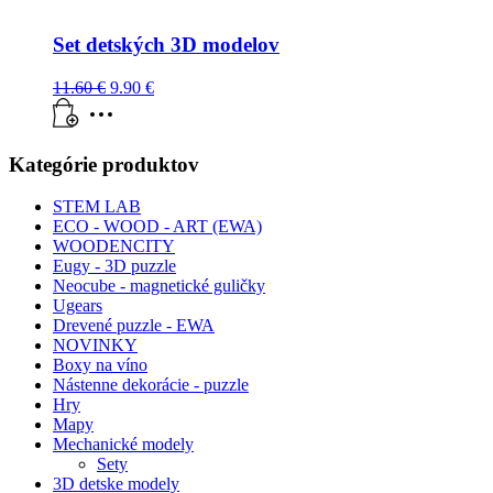
Set detských 3D modelov
11.60
€
9.90
€
Kategórie produktov
STEM LAB
ECO - WOOD - ART (EWA)
WOODENCITY
Eugy - 3D puzzle
Neocube - magnetické guličky
Ugears
Drevené puzzle - EWA
NOVINKY
Boxy na víno
Nástenne dekorácie - puzzle
Hry
Mapy
Mechanické modely
Sety
3D detske modely