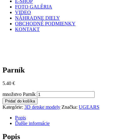
E-SHOP
FOTO GALÉRIA
VIDEO
NÁHRADNE DIELY
OBCHODNÉ PODMIENKY
KONTAKT
Parník
5.40
€
množstvo Parník
Pridať do košíka
Kategórie:
3D detske modely
Značka:
UGEARS
Popis
Ďalšie informácie
Popis