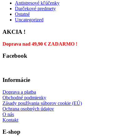
Antistresové kľúčenky
Darčekové predmety
Ostatné
Uncategorized
AKCIA !
Doprava nad 49,90 € ZADARMO !
Facebook
Informácie
Doprava a platba
Obchodné podmienky
Zásady používania súborov cookie (EÚ)
Ochrana osobných údajov
O nás
Kontakt
E-shop