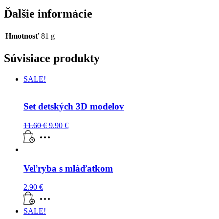
Ďalšie informácie
Hmotnosť
81 g
Súvisiace produkty
SALE!
Set detských 3D modelov
11.60
€
9.90
€
Veľryba s mláďatkom
2.90
€
SALE!