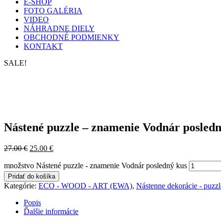
E-SHOP
FOTO GALÉRIA
VIDEO
NÁHRADNE DIELY
OBCHODNÉ PODMIENKY
KONTAKT
SALE!
Nástené puzzle – znamenie Vodnár posledn
27.00
€
25.00
€
množstvo Nástené puzzle - znamenie Vodnár posledný kus
Pridať do košíka
Kategórie:
ECO - WOOD - ART (EWA)
,
Nástenne dekorácie - puzzl
Popis
Ďalšie informácie