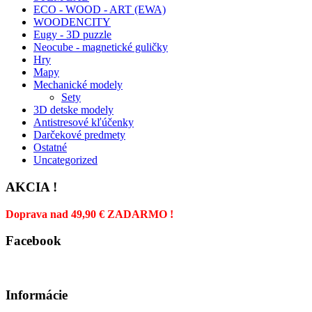
ECO - WOOD - ART (EWA)
WOODENCITY
Eugy - 3D puzzle
Neocube - magnetické guličky
Hry
Mapy
Mechanické modely
Sety
3D detske modely
Antistresové kľúčenky
Darčekové predmety
Ostatné
Uncategorized
AKCIA !
Doprava nad 49,90 € ZADARMO !
Facebook
Informácie