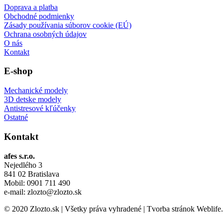
Doprava a platba
Obchodné podmienky
Zásady používania súborov cookie (EÚ)
Ochrana osobných údajov
O nás
Kontakt
E-shop
Mechanické modely
3D detske modely
Antistresové kľúčenky
Ostatné
Kontakt
afes s.r.o.
Nejedlého 3
841 02 Bratislava
Mobil: 0901 711 490
e-mail: zlozto@zlozto.sk
© 2020 Zlozto.sk | Všetky práva vyhradené | Tvorba stránok Weblife