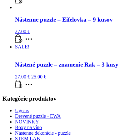
Nástenne puzzle – Eifelovka – 9 kusov
27.00
€
SALE!
Nástené puzzle – znamenie Rak – 3 kusy
27.00
€
25.00
€
Kategórie produktov
Ugears
Drevené puzzle - EWA
NOVINKY
Boxy na víno
Nástenne dekorácie - puzzle
STEM LAB