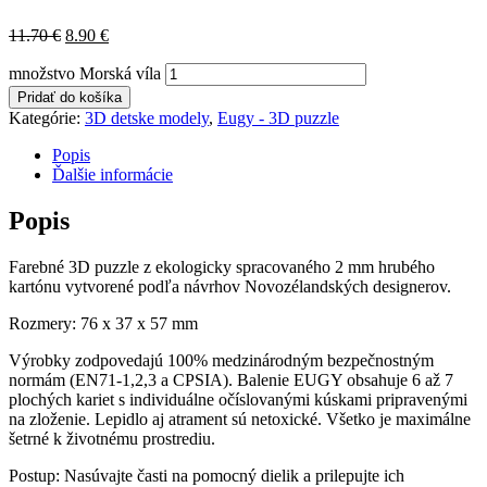
11.70
€
8.90
€
množstvo Morská víla
Pridať do košíka
Kategórie:
3D detske modely
,
Eugy - 3D puzzle
Popis
Ďalšie informácie
Popis
Farebné 3D puzzle z ekologicky spracovaného 2 mm hrubého
kartónu vytvorené podľa návrhov Novozélandských designerov.
Rozmery: 76 x 37 x 57 mm
Výrobky zodpovedajú 100% medzinárodným bezpečnostným
normám (EN71-1,2,3 a CPSIA). Balenie EUGY obsahuje 6 až 7
plochých kariet s individuálne očíslovanými kúskami pripravenými
na zloženie. Lepidlo aj atrament sú netoxické. Všetko je maximálne
šetrné k životnému prostrediu.
Postup: Nasúvajte časti na pomocný dielik a prilepujte ich