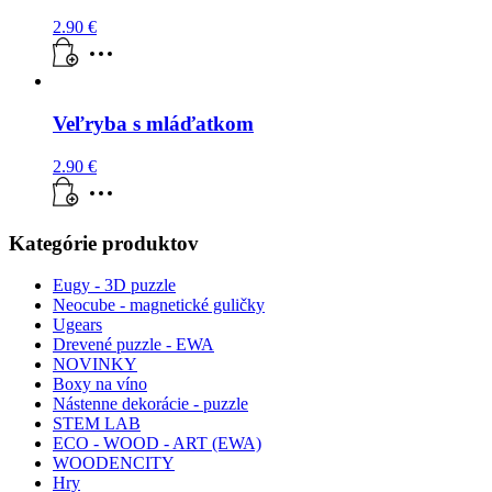
2.90
€
Veľryba s mláďatkom
2.90
€
Kategórie produktov
Eugy - 3D puzzle
Neocube - magnetické guličky
Ugears
Drevené puzzle - EWA
NOVINKY
Boxy na víno
Nástenne dekorácie - puzzle
STEM LAB
ECO - WOOD - ART (EWA)
WOODENCITY
Hry