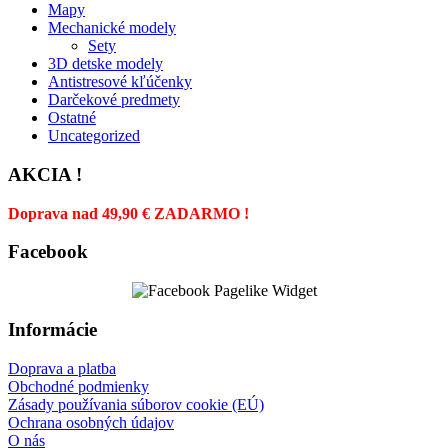
Mapy
Mechanické modely
Sety
3D detske modely
Antistresové kľúčenky
Darčekové predmety
Ostatné
Uncategorized
AKCIA !
Doprava nad 49,90 € ZADARMO !
Facebook
Informácie
Doprava a platba
Obchodné podmienky
Zásady používania súborov cookie (EÚ)
Ochrana osobných údajov
O nás