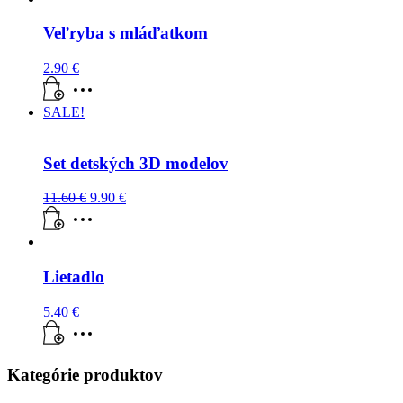
Veľryba s mláďatkom
2.90
€
SALE!
Set detských 3D modelov
11.60
€
9.90
€
Lietadlo
5.40
€
Kategórie produktov