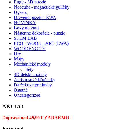
Eugy - 3D puzzle
Neocube - magnetické guličky
Ugears
Drevené puzzle - EWA
NOVINKY
Boxy na víno
Nástenne dekorácie - puzzle
STEM LAB
ECO - WOOD - ART (EWA)
WOODENCITY
Hry
Mapy
Mechanické modely
Sety
3D detske modely
Antistresové kľúčenky
Darčekové predmety
Ostatné
Uncategorized
AKCIA !
Doprava nad 49,90 € ZADARMO !
Facebook