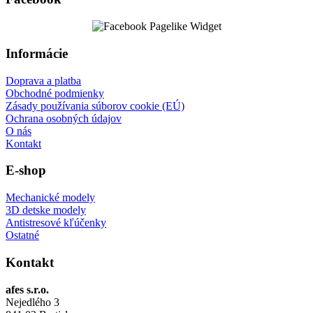
Informácie
Doprava a platba
Obchodné podmienky
Zásady používania súborov cookie (EÚ)
Ochrana osobných údajov
O nás
Kontakt
E-shop
Mechanické modely
3D detske modely
Antistresové kľúčenky
Ostatné
Kontakt
afes s.r.o.
Nejedlého 3