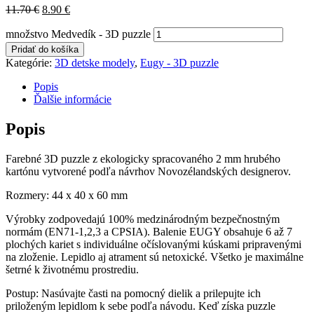
11.70
€
8.90
€
množstvo Medvedík - 3D puzzle
Pridať do košíka
Kategórie:
3D detske modely
,
Eugy - 3D puzzle
Popis
Ďalšie informácie
Popis
Farebné 3D puzzle z ekologicky spracovaného 2 mm hrubého
kartónu vytvorené podľa návrhov Novozélandských designerov.
Rozmery: 44 x 40 x 60 mm
Výrobky zodpovedajú 100% medzinárodným bezpečnostným
normám (EN71-1,2,3 a CPSIA). Balenie EUGY obsahuje 6 až 7
plochých kariet s individuálne očíslovanými kúskami pripravenými
na zloženie. Lepidlo aj atrament sú netoxické. Všetko je maximálne
šetrné k životnému prostrediu.
Postup: Nasúvajte časti na pomocný dielik a prilepujte ich
priloženým lepidlom k sebe podľa návodu. Keď získa puzzle