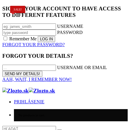
SIGN IN YOUR ACCOUNT TO HAVE ACCESS
SALE!
TO DIFFERENT FEATURES
USERNAME
PASSWORD
Remember Me
FORGOT YOUR PASSWORD?
FORGOT YOUR DETAILS?
USERNAME OR EMAIL
AAH, WAIT, I REMEMBER NOW!
PRIHLÁSENIE
No products in cart.