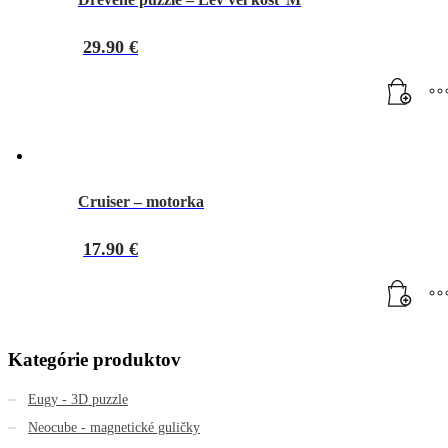
29.90
€
Cruiser – motorka
17.90
€
Kategórie produktov
Eugy - 3D puzzle
Neocube - magnetické guličky