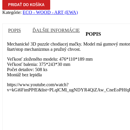
PRIDAŤ DO KOŠÍKA
Kategórie:
ECO - WOOD - ART (EWA)
POPIS
ĎALŠIE INFORMÁCIE
POPIS
Mechanické 3D puzzle chodiacej mačky. Model má gumový motor
štart/stop mechanizmus a pružný chvost.
Veľkosť zloženého modelu: 476*110*189 mm
Veľkosť balenia: 375*243*30 mm
Počet detailov: 508 ks
Montáž bez lepidla
https://www.youtube.com/watch?
v=kGi6FimPPfE&list=PLqlCMl_ugNDYR4QiZAw_CneEoPHfq