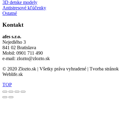
3D detske modely
Antistresové kľúčenky
Ostatné
Kontakt
afes s.r.o.
Nejedlého 3
841 02 Bratislava
Mobil: 0901 711 490
e-mail: zlozto@zlozto.sk
© 2020 Zlozto.sk | Všetky práva vyhradené | Tvorba stránok
Weblife.sk
TOP