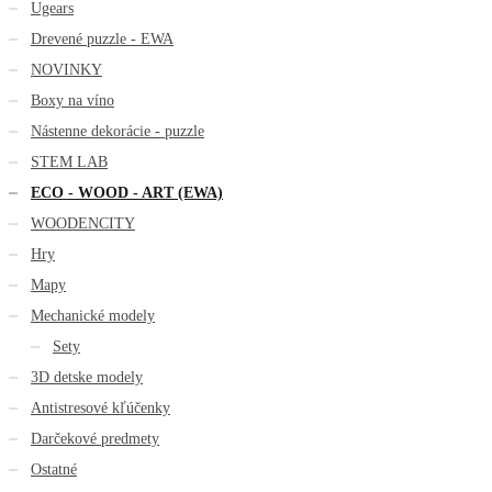
Ugears
Drevené puzzle - EWA
NOVINKY
Boxy na víno
Nástenne dekorácie - puzzle
STEM LAB
ECO - WOOD - ART (EWA)
WOODENCITY
Hry
Mapy
Mechanické modely
Sety
3D detske modely
Antistresové kľúčenky
Darčekové predmety
Ostatné