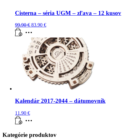
Cisterna – séria UGM – zľava – 12 kusov
99.90
€
83.90
€
Kalendár 2017-2044 – dátumovník
11.90
€
Kategórie produktov