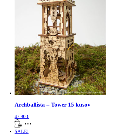
Archballista – Tower 15 kusov
47.90
€
SALE!