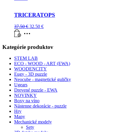
TRICERATOPS
37.50
€
32.50
€
Kategórie produktov
STEM LAB
ECO - WOOD - ART (EWA)
WOODENCITY
Eugy - 3D puzzle
Neocube - magnetické guličky
Ugears
Drevené puzzle - EWA
NOVINKY
Boxy na víno
Nástenne dekorácie - puzzle
Hry
Mapy
Mechanické modely
Sety