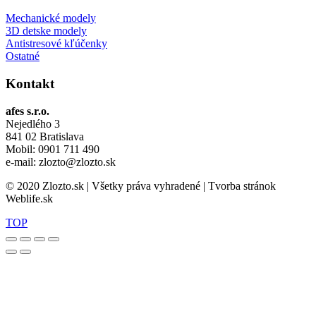
Mechanické modely
3D detske modely
Antistresové kľúčenky
Ostatné
Kontakt
afes s.r.o.
Nejedlého 3
841 02 Bratislava
Mobil: 0901 711 490
e-mail: zlozto@zlozto.sk
© 2020 Zlozto.sk | Všetky práva vyhradené | Tvorba stránok
Weblife.sk
TOP