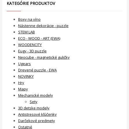
KATEGÓRIE PRODUKTOV
Boxy na víno
Nástenne dekorácie - puzzle
STEM LAB
ECO - WOOD - ART (EWA)
WOODENCITY
Eugy - 3D puzzle
Neocube - magnetické guličky
Ugears
Drevené puzzle - EWA
NOVINKY
Hry
Mapy
Mechanické modely
Sety
3D detske modely
Antistresové kľúčenky
Darčekové predmety
Ostatné