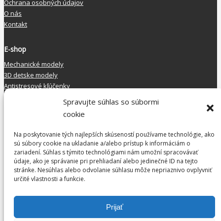
Ochrana osobných údajov
O nás
Kontakt
E-shop
Mechanické modely
3D detske modely
Antistresové kľúčenky
Ostatné
Spravujte súhlas so súbormi
cookie
Kontakt
Na poskytovanie tých najlepších skúseností používame technológie, ako
afes s.r.o.
sú súbory cookie na ukladanie a/alebo prístup k informáciám o
Nejedlého 3
zariadení. Súhlas s týmito technológiami nám umožní spracovávať
841 02 Bratislava
údaje, ako je správanie pri prehliadaní alebo jedinečné ID na tejto
Mobil: 0901 711 490
stránke. Nesúhlas alebo odvolanie súhlasu môže nepriaznivo ovplyvniť
určité vlastnosti a funkcie.
e-mail: zlozto@zlozto.sk
Prijať