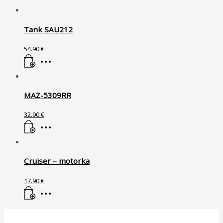
Tank SAU212
54.90
€
MAZ-5309RR
32.90
€
Cruiser – motorka
17.90
€