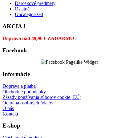
Darčekové predmety
Ostatné
Uncategorized
AKCIA !
Doprava nad 49,90 € ZADARMO !
Facebook
Informácie
Doprava a platba
Obchodné podmienky
Zásady používania súborov cookie (EÚ)
Ochrana osobných údajov
O nás
Kontakt
E-shop
Mechanické modely