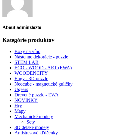
About
adminzlozto
Kategórie produktov
Boxy na víno
Nástenne dekorácie - puzzle
STEM LAB
ECO - WOOD - ART (EWA)
WOODENCITY
Eugy - 3D puzzle
Neocube - magnetické guličky
Ugears
Drevené puzzle - EWA
NOVINKY
Hry
Mapy
Mechanické modely
Sety
3D detske modely
Antistresové kľúčenky