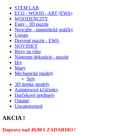
STEM LAB
ECO - WOOD - ART (EWA)
WOODENCITY
Eugy - 3D puzzle
Neocube - magnetické guličky
Ugears
Drevené puzzle - EWA
NOVINKY
Boxy na víno
Nástenne dekorácie - puzzle
Hry
Mapy
Mechanické modely
Sety
3D detske modely
Antistresové kľúčenky
Darčekové predmety
Ostatné
Uncategorized
AKCIA !
Doprava nad 49,90 € ZADARMO !