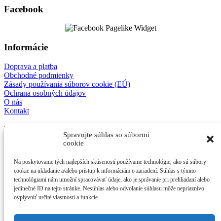
Facebook
Informácie
Doprava a platba
Obchodné podmienky
Zásady používania súborov cookie (EÚ)
Ochrana osobných údajov
O nás
Kontakt
E-shop
Spravujte súhlas so súbormi
cookie
Mechanické modely
3D detske modely
Na poskytovanie tých najlepších skúseností používame technológie, ako sú súbory
Antistresové kľúčenky
cookie na ukladanie a/alebo prístup k informáciám o zariadení. Súhlas s týmito
Ostatné
technológiami nám umožní spracovávať údaje, ako je správanie pri prehliadaní alebo
jedinečné ID na tejto stránke. Nesúhlas alebo odvolanie súhlasu môže nepriaznivo
Kontakt
ovplyvniť určité vlastnosti a funkcie.
afes s.r.o.