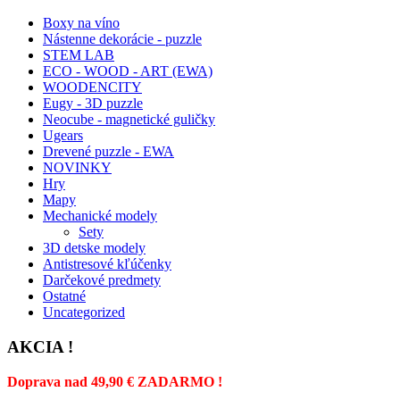
Boxy na víno
Nástenne dekorácie - puzzle
STEM LAB
ECO - WOOD - ART (EWA)
WOODENCITY
Eugy - 3D puzzle
Neocube - magnetické guličky
Ugears
Drevené puzzle - EWA
NOVINKY
Hry
Mapy
Mechanické modely
Sety
3D detske modely
Antistresové kľúčenky
Darčekové predmety
Ostatné
Uncategorized
AKCIA !
Doprava nad 49,90 € ZADARMO !