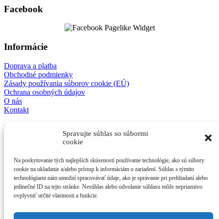
Facebook
Informácie
Doprava a platba
Obchodné podmienky
Zásady používania súborov cookie (EÚ)
Ochrana osobných údajov
O nás
Kontakt
E-shop
Spravujte súhlas so súbormi
cookie
Mechanické modely
3D detske modely
Na poskytovanie tých najlepších skúseností používame technológie, ako sú súbory
Antistresové kľúčenky
cookie na ukladanie a/alebo prístup k informáciám o zariadení. Súhlas s týmito
Ostatné
technológiami nám umožní spracovávať údaje, ako je správanie pri prehliadaní alebo
jedinečné ID na tejto stránke. Nesúhlas alebo odvolanie súhlasu môže nepriaznivo
Kontakt
ovplyvniť určité vlastnosti a funkcie.
afes s.r.o.