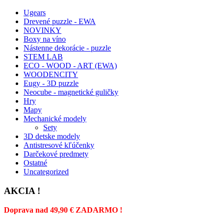
Ugears
Drevené puzzle - EWA
NOVINKY
Boxy na víno
Nástenne dekorácie - puzzle
STEM LAB
ECO - WOOD - ART (EWA)
WOODENCITY
Eugy - 3D puzzle
Neocube - magnetické guličky
Hry
Mapy
Mechanické modely
Sety
3D detske modely
Antistresové kľúčenky
Darčekové predmety
Ostatné
Uncategorized
AKCIA !
Doprava nad 49,90 € ZADARMO !