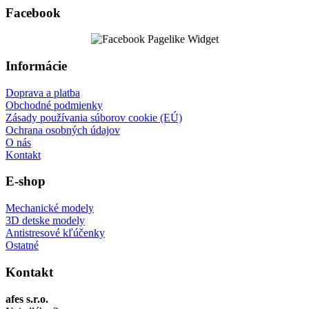
Facebook
Informácie
Doprava a platba
Obchodné podmienky
Zásady používania súborov cookie (EÚ)
Ochrana osobných údajov
O nás
Kontakt
E-shop
Mechanické modely
3D detske modely
Antistresové kľúčenky
Ostatné
Kontakt
afes s.r.o.