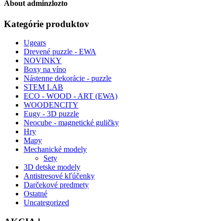
About
adminzlozto
Kategórie produktov
Ugears
Drevené puzzle - EWA
NOVINKY
Boxy na víno
Nástenne dekorácie - puzzle
STEM LAB
ECO - WOOD - ART (EWA)
WOODENCITY
Eugy - 3D puzzle
Neocube - magnetické guličky
Hry
Mapy
Mechanické modely
Sety
3D detske modely
Antistresové kľúčenky
Darčekové predmety
Ostatné
Uncategorized