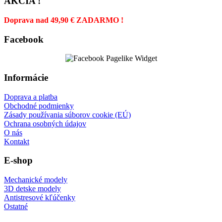
AKCIA !
Doprava nad 49,90 € ZADARMO !
Facebook
Informácie
Doprava a platba
Obchodné podmienky
Zásady používania súborov cookie (EÚ)
Ochrana osobných údajov
O nás
Kontakt
E-shop
Mechanické modely
3D detske modely
Antistresové kľúčenky
Ostatné