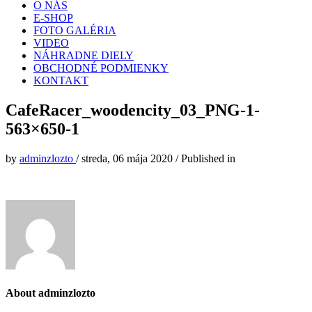
O NÁS
E-SHOP
FOTO GALÉRIA
VIDEO
NÁHRADNE DIELY
OBCHODNÉ PODMIENKY
KONTAKT
CafeRacer_woodencity_03_PNG-1-
563×650-1
by
adminzlozto
/
streda, 06 mája 2020
/
Published in
About
adminzlozto