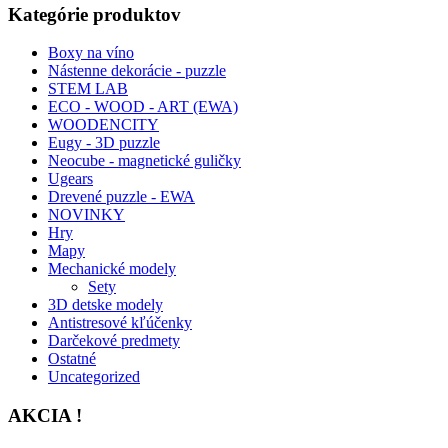
Kategórie produktov
Boxy na víno
Nástenne dekorácie - puzzle
STEM LAB
ECO - WOOD - ART (EWA)
WOODENCITY
Eugy - 3D puzzle
Neocube - magnetické guličky
Ugears
Drevené puzzle - EWA
NOVINKY
Hry
Mapy
Mechanické modely
Sety
3D detske modely
Antistresové kľúčenky
Darčekové predmety
Ostatné
Uncategorized
AKCIA !