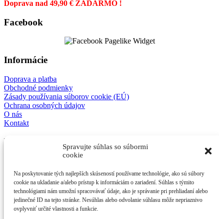
Doprava nad 49,90 € ZADARMO !
Facebook
Informácie
Doprava a platba
Obchodné podmienky
Zásady používania súborov cookie (EÚ)
Ochrana osobných údajov
O nás
Kontakt
E-shop
Spravujte súhlas so súbormi
cookie
Mechanické modely
3D detske modely
Na poskytovanie tých najlepších skúseností používame technológie, ako sú súbory
Antistresové kľúčenky
cookie na ukladanie a/alebo prístup k informáciám o zariadení. Súhlas s týmito
Ostatné
technológiami nám umožní spracovávať údaje, ako je správanie pri prehliadaní alebo
jedinečné ID na tejto stránke. Nesúhlas alebo odvolanie súhlasu môže nepriaznivo
Kontakt
ovplyvniť určité vlastnosti a funkcie.