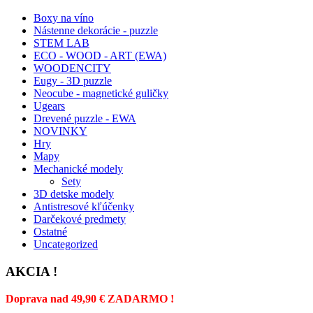
Boxy na víno
Nástenne dekorácie - puzzle
STEM LAB
ECO - WOOD - ART (EWA)
WOODENCITY
Eugy - 3D puzzle
Neocube - magnetické guličky
Ugears
Drevené puzzle - EWA
NOVINKY
Hry
Mapy
Mechanické modely
Sety
3D detske modely
Antistresové kľúčenky
Darčekové predmety
Ostatné
Uncategorized
AKCIA !
Doprava nad 49,90 € ZADARMO !