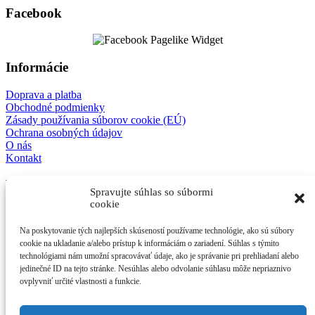
Facebook
Informácie
Doprava a platba
Obchodné podmienky
Zásady používania súborov cookie (EÚ)
Ochrana osobných údajov
O nás
Kontakt
E-shop
Spravujte súhlas so súbormi
cookie
Mechanické modely
3D detske modely
Na poskytovanie tých najlepších skúseností používame technológie, ako sú súbory
Antistresové kľúčenky
cookie na ukladanie a/alebo prístup k informáciám o zariadení. Súhlas s týmito
Ostatné
technológiami nám umožní spracovávať údaje, ako je správanie pri prehliadaní alebo
jedinečné ID na tejto stránke. Nesúhlas alebo odvolanie súhlasu môže nepriaznivo
Kontakt
ovplyvniť určité vlastnosti a funkcie.
afes s.r.o.