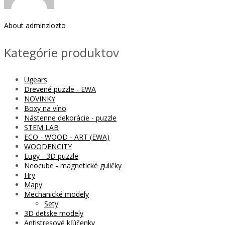
About
adminzlozto
Kategórie produktov
Ugears
Drevené puzzle - EWA
NOVINKY
Boxy na víno
Nástenne dekorácie - puzzle
STEM LAB
ECO - WOOD - ART (EWA)
WOODENCITY
Eugy - 3D puzzle
Neocube - magnetické guličky
Hry
Mapy
Mechanické modely
Sety
3D detske modely
Antistresové kľúčenky