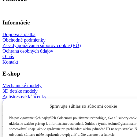
Informácie
Doprava a platba
Obchodné podmienky
Zásady používania súborov cookie (EÚ)
Ochrana osobných údajov
O nás
Kontakt
E-shop
Mechanické modely
3D detske modely
Antistresové kľúčenky
Ostatné
Spravujte súhlas so súbormi cookie
Kontakt
Na poskytovanie tých najlepších skúseností používame technológie, ako sú súbory cook
ukladanie a/alebo prístup k informáciám o zariadení. Súhlas s týmito technológiami nám
afes s.r.o.
spracovávať údaje, ako je správanie pri prehliadaní alebo jedinečné ID na tejto stránke. 
Nejedlého 3
odvolanie súhlasu môže nepriaznivo ovplyvniť určité vlastnosti a funkcie.
841 02 Bratislava