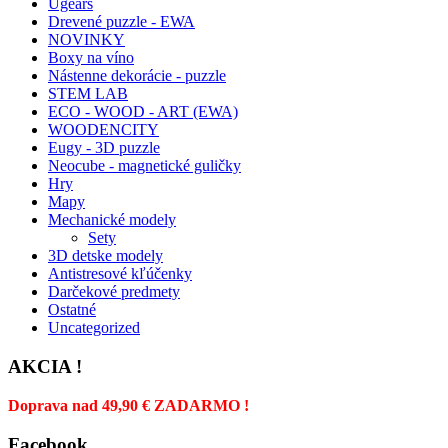
Ugears
Drevené puzzle - EWA
NOVINKY
Boxy na víno
Nástenne dekorácie - puzzle
STEM LAB
ECO - WOOD - ART (EWA)
WOODENCITY
Eugy - 3D puzzle
Neocube - magnetické guličky
Hry
Mapy
Mechanické modely
Sety
3D detske modely
Antistresové kľúčenky
Darčekové predmety
Ostatné
Uncategorized
AKCIA !
Doprava nad 49,90 € ZADARMO !
Facebook