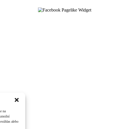
ie na
 umožní
Nesúhlas alebo