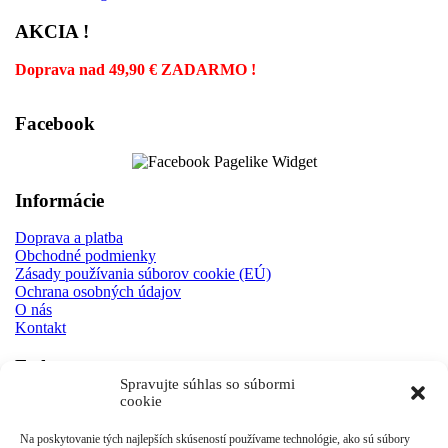
AKCIA !
Doprava nad 49,90 € ZADARMO !
Facebook
Informácie
Doprava a platba
Obchodné podmienky
Zásady používania súborov cookie (EÚ)
Ochrana osobných údajov
O nás
Kontakt
E-shop
Spravujte súhlas so súbormi
cookie
Mechanické modely
3D detske modely
Antistresové kľúčenky
Na poskytovanie tých najlepších skúseností používame technológie, ako sú súbory