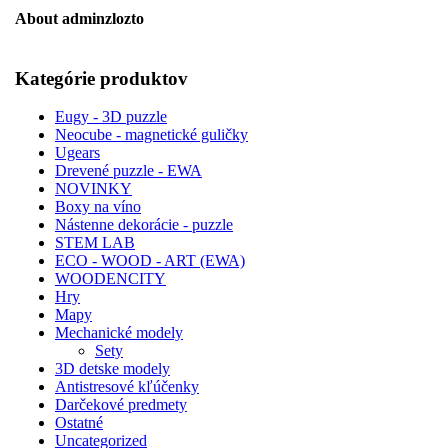
About
adminzlozto
Kategórie produktov
Eugy - 3D puzzle
Neocube - magnetické guličky
Ugears
Drevené puzzle - EWA
NOVINKY
Boxy na víno
Nástenne dekorácie - puzzle
STEM LAB
ECO - WOOD - ART (EWA)
WOODENCITY
Hry
Mapy
Mechanické modely
Sety
3D detske modely
Antistresové kľúčenky
Darčekové predmety
Ostatné
Uncategorized