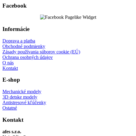
Facebook
Informácie
Doprava a platba
Obchodné podmienky
Zásady používania súborov cookie (EÚ)
Ochrana osobných údajov
O nás
Kontakt
E-shop
Mechanické modely
3D detske modely
Antistresové kľúčenky
Ostatné
Kontakt
afes s.r.o.