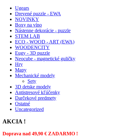
Ugears
Drevené puzzle - EWA
NOVINKY
Boxy na víno
Nástenne dekorácie - puzzle
STEM LAB
ECO - WOOD - ART (EWA)
WOODENCITY
Eugy - 3D puzzle
Neocube - magnetické guličky
Hry
Mapy
Mechanické modely
Sety
3D detske modely
Antistresové kľúčenky
Darčekové predmety
Ostatné
Uncategorized
AKCIA !
Doprava nad 49,90 € ZADARMO !