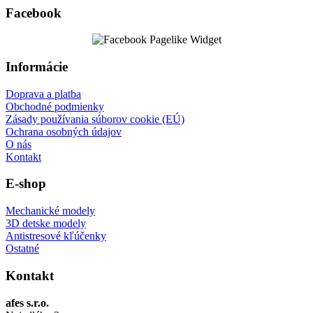
Facebook
Informácie
Doprava a platba
Obchodné podmienky
Zásady používania súborov cookie (EÚ)
Ochrana osobných údajov
O nás
Kontakt
E-shop
Mechanické modely
3D detske modely
Antistresové kľúčenky
Ostatné
Kontakt
afes s.r.o.