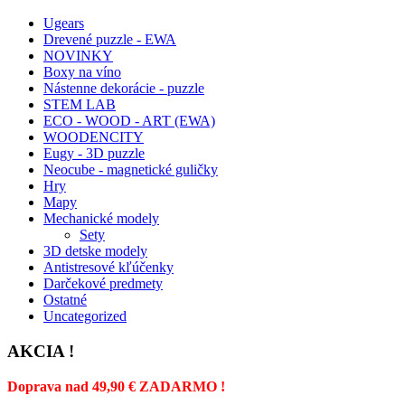
Ugears
Drevené puzzle - EWA
NOVINKY
Boxy na víno
Nástenne dekorácie - puzzle
STEM LAB
ECO - WOOD - ART (EWA)
WOODENCITY
Eugy - 3D puzzle
Neocube - magnetické guličky
Hry
Mapy
Mechanické modely
Sety
3D detske modely
Antistresové kľúčenky
Darčekové predmety
Ostatné
Uncategorized
AKCIA !
Doprava nad 49,90 € ZADARMO !