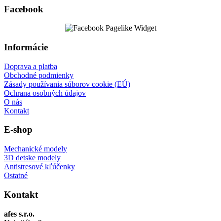
Facebook
Informácie
Doprava a platba
Obchodné podmienky
Zásady používania súborov cookie (EÚ)
Ochrana osobných údajov
O nás
Kontakt
E-shop
Mechanické modely
3D detske modely
Antistresové kľúčenky
Ostatné
Kontakt
afes s.r.o.