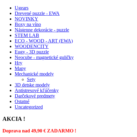
Ugears
Drevené puzzle - EWA
NOVINKY
Boxy na víno
Nástenne dekorácie - puzzle
STEM LAB
ECO - WOOD - ART (EWA)
WOODENCITY
Eugy - 3D puzzle
Neocube - magnetické guličky
Hry
Mapy
Mechanické modely
Sety
3D detske modely
Antistresové kľúčenky
Darčekové predmety
Ostatné
Uncategorized
AKCIA !
Doprava nad 49,90 € ZADARMO !