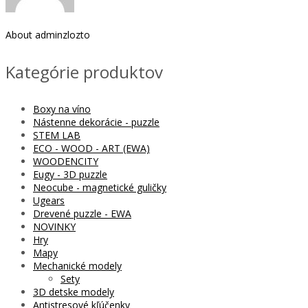
About
adminzlozto
Kategórie produktov
Boxy na víno
Nástenne dekorácie - puzzle
STEM LAB
ECO - WOOD - ART (EWA)
WOODENCITY
Eugy - 3D puzzle
Neocube - magnetické guličky
Ugears
Drevené puzzle - EWA
NOVINKY
Hry
Mapy
Mechanické modely
Sety
3D detske modely
Antistresové kľúčenky