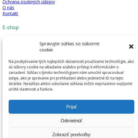
Ochrana osobných údajov
O nás
Kontakt
E-shop
Mechanické modely
Spravujte súhlas so súbormi
3D detske modely
cookie
Antistresové kľúčenky
Ostatné
Na poskytovanie tých najlepších skúseností používame technológie, ako
sú súbory cookie na ukladanie a/alebo prístup k informáciám o
Kontakt
zariadení. Súhlas s týmito technológiami nám umožní spracovávať
údaje, ako je správanie pri prehliadaní alebo jedinečné ID na tejto
stránke. Nesúhlas alebo odvolanie súhlasu môže nepriaznivo ovplyvniť
afes s.r.o.
určité vlastnosti a funkcie.
Nejedlého 3
841 02 Bratislava
Mobil: 0901 711 490
Prijať
e-mail: zlozto@zlozto.sk
Odmietnúť
© 2020 Zlozto.sk | Všetky práva vyhradené | Tvorba stránok
Zobraziť predvoľby