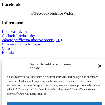
Facebook
Informácie
Doprava a platba
Obchodné podmienky
Zásady používania súborov cookie (EÚ)
Ochrana osobných údajov
O nás
Kontakt
E-shop
Spravujte súhlas so súbormi
cookie
Mechanické modely
3D detske modely
Na poskytovanie tých najlepších skúseností používame technológie, ako sú súbory
Antistresové kľúčenky
cookie na ukladanie a/alebo prístup k informáciám o zariadení. Súhlas s týmito
Ostatné
technológiami nám umožní spracovávať údaje, ako je správanie pri prehliadaní alebo
jedinečné ID na tejto stránke. Nesúhlas alebo odvolanie súhlasu môže nepriaznivo
Kontakt
ovplyvniť určité vlastnosti a funkcie.
afes s.r.o.