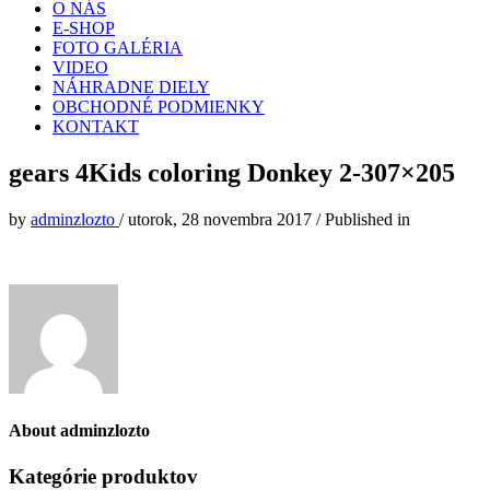
O NÁS
E-SHOP
FOTO GALÉRIA
VIDEO
NÁHRADNE DIELY
OBCHODNÉ PODMIENKY
KONTAKT
gears 4Kids coloring Donkey 2-307×205
by
adminzlozto
/
utorok, 28 novembra 2017
/
Published in
About
adminzlozto
Kategórie produktov