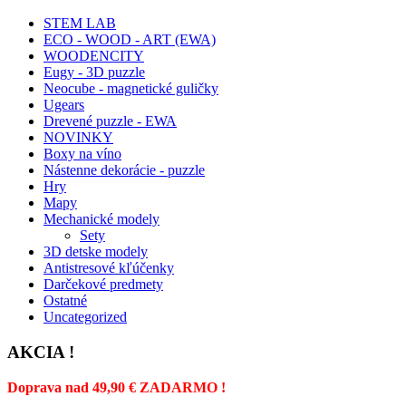
STEM LAB
ECO - WOOD - ART (EWA)
WOODENCITY
Eugy - 3D puzzle
Neocube - magnetické guličky
Ugears
Drevené puzzle - EWA
NOVINKY
Boxy na víno
Nástenne dekorácie - puzzle
Hry
Mapy
Mechanické modely
Sety
3D detske modely
Antistresové kľúčenky
Darčekové predmety
Ostatné
Uncategorized
AKCIA !
Doprava nad 49,90 € ZADARMO !