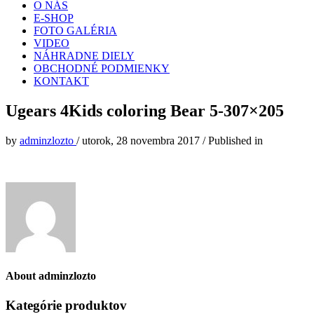
O NÁS
E-SHOP
FOTO GALÉRIA
VIDEO
NÁHRADNE DIELY
OBCHODNÉ PODMIENKY
KONTAKT
Ugears 4Kids coloring Bear 5-307×205
by
adminzlozto
/
utorok, 28 novembra 2017
/
Published in
About
adminzlozto
Kategórie produktov