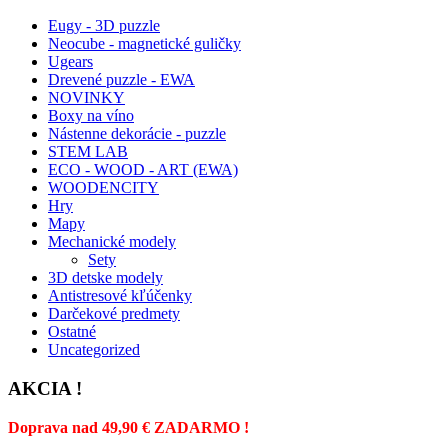
Eugy - 3D puzzle
Neocube - magnetické guličky
Ugears
Drevené puzzle - EWA
NOVINKY
Boxy na víno
Nástenne dekorácie - puzzle
STEM LAB
ECO - WOOD - ART (EWA)
WOODENCITY
Hry
Mapy
Mechanické modely
Sety
3D detske modely
Antistresové kľúčenky
Darčekové predmety
Ostatné
Uncategorized
AKCIA !
Doprava nad 49,90 € ZADARMO !