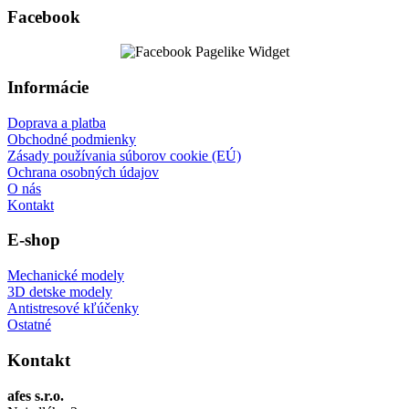
Facebook
Informácie
Doprava a platba
Obchodné podmienky
Zásady používania súborov cookie (EÚ)
Ochrana osobných údajov
O nás
Kontakt
E-shop
Mechanické modely
3D detske modely
Antistresové kľúčenky
Ostatné
Kontakt
afes s.r.o.