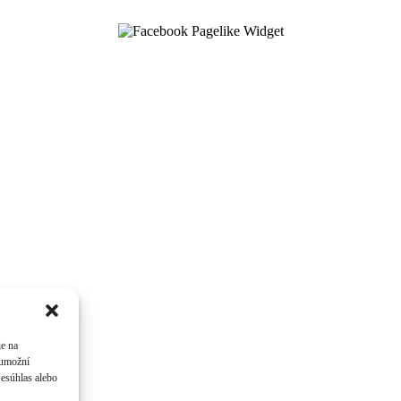
ie na
 umožní
Nesúhlas alebo