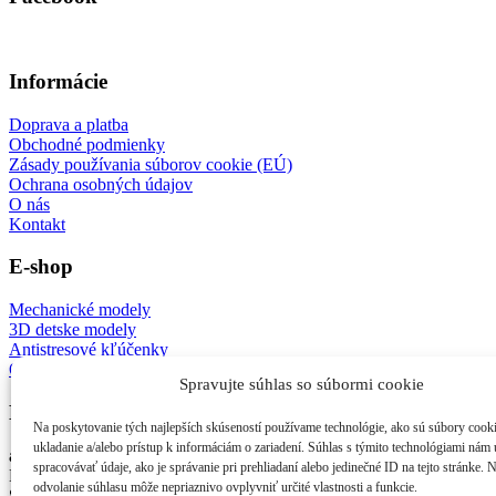
Informácie
Doprava a platba
Obchodné podmienky
Zásady používania súborov cookie (EÚ)
Ochrana osobných údajov
O nás
Kontakt
E-shop
Mechanické modely
3D detske modely
Antistresové kľúčenky
Ostatné
Spravujte súhlas so súbormi cookie
Kontakt
Na poskytovanie tých najlepších skúseností používame technológie, ako sú súbory cook
ukladanie a/alebo prístup k informáciám o zariadení. Súhlas s týmito technológiami nám
afes s.r.o.
spracovávať údaje, ako je správanie pri prehliadaní alebo jedinečné ID na tejto stránke. 
Nejedlého 3
odvolanie súhlasu môže nepriaznivo ovplyvniť určité vlastnosti a funkcie.
841 02 Bratislava