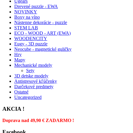
Ugears
Drevené puzzle - EWA
NOVINKY
Boxy na víno
Nástenne dekorácie - puzzle
STEM LAB
ECO - WOOD - ART (EWA)
WOODENCITY
Eugy - 3D puzzle
Neocube - magnetické guličky
Hry
Mapy
Mechanické modely
Sety
3D detske modely
Antistresové kľúčenky
Darčekové predmety
Ostatné
Uncategorized
AKCIA !
Doprava nad 49,90 € ZADARMO !
Facebook