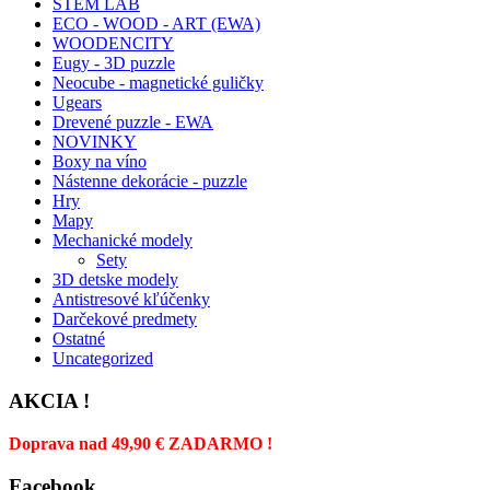
STEM LAB
ECO - WOOD - ART (EWA)
WOODENCITY
Eugy - 3D puzzle
Neocube - magnetické guličky
Ugears
Drevené puzzle - EWA
NOVINKY
Boxy na víno
Nástenne dekorácie - puzzle
Hry
Mapy
Mechanické modely
Sety
3D detske modely
Antistresové kľúčenky
Darčekové predmety
Ostatné
Uncategorized
AKCIA !
Doprava nad 49,90 € ZADARMO !
Facebook