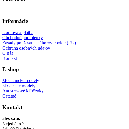
Informácie
Doprava a platba
Obchodné podmienky
Zásady používania súborov cookie (EÚ)
Ochrana osobných údajov
O nás
Kontakt
E-shop
Mechanické modely
3D detske modely
Antistresové kľúčenky
Ostatné
Kontakt
afes s.r.o.
Nejedlého 3
841 02 Bratislava