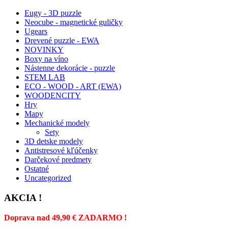
Eugy - 3D puzzle
Neocube - magnetické guličky
Ugears
Drevené puzzle - EWA
NOVINKY
Boxy na víno
Nástenne dekorácie - puzzle
STEM LAB
ECO - WOOD - ART (EWA)
WOODENCITY
Hry
Mapy
Mechanické modely
Sety
3D detske modely
Antistresové kľúčenky
Darčekové predmety
Ostatné
Uncategorized
AKCIA !
Doprava nad 49,90 € ZADARMO !