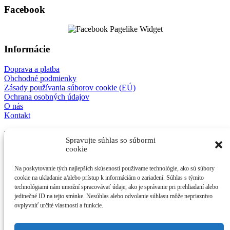
Facebook
Informácie
Doprava a platba
Obchodné podmienky
Zásady používania súborov cookie (EÚ)
Ochrana osobných údajov
O nás
Kontakt
E-shop
Spravujte súhlas so súbormi
cookie
Mechanické modely
3D detske modely
Na poskytovanie tých najlepších skúseností používame technológie, ako sú súbory
Antistresové kľúčenky
cookie na ukladanie a/alebo prístup k informáciám o zariadení. Súhlas s týmito
Ostatné
technológiami nám umožní spracovávať údaje, ako je správanie pri prehliadaní alebo
jedinečné ID na tejto stránke. Nesúhlas alebo odvolanie súhlasu môže nepriaznivo
Kontakt
ovplyvniť určité vlastnosti a funkcie.
afes s.r.o.