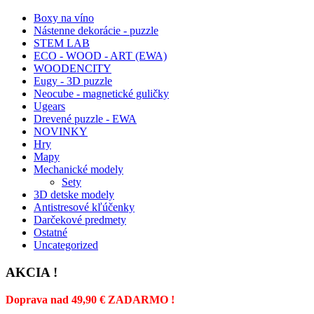
Boxy na víno
Nástenne dekorácie - puzzle
STEM LAB
ECO - WOOD - ART (EWA)
WOODENCITY
Eugy - 3D puzzle
Neocube - magnetické guličky
Ugears
Drevené puzzle - EWA
NOVINKY
Hry
Mapy
Mechanické modely
Sety
3D detske modely
Antistresové kľúčenky
Darčekové predmety
Ostatné
Uncategorized
AKCIA !
Doprava nad 49,90 € ZADARMO !