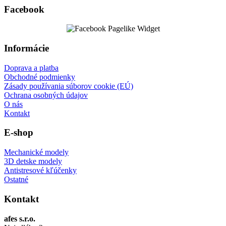
Facebook
Informácie
Doprava a platba
Obchodné podmienky
Zásady používania súborov cookie (EÚ)
Ochrana osobných údajov
O nás
Kontakt
E-shop
Mechanické modely
3D detske modely
Antistresové kľúčenky
Ostatné
Kontakt
afes s.r.o.