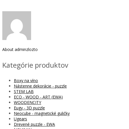
About
adminzlozto
Kategórie produktov
Boxy na víno
Nástenne dekorácie - puzzle
STEM LAB
ECO - WOOD - ART (EWA)
WOODENCITY
Eugy - 3D puzzle
Neocube - magnetické guličky
Ugears
Drevené puzzle - EWA