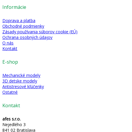
Informácie
Doprava a platba
Obchodné podmienky
Zásady používania súborov cookie (EÚ)
Ochrana osobných údajov
O nás
Kontakt
E-shop
Mechanické modely
3D detske modely
Antistresové kľúčenky
Ostatné
Kontakt
afes s.r.o.
Nejedlého 3
841 02 Bratislava