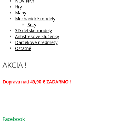
NOVINKY
Hry
Mapy
Mechanické modely
Sety
3D detske modely
Antistresové kľúčenky
Darčekové predmety
Ostatné
AKCIA !
Doprava nad 49,90 € ZADARMO !
Facebook