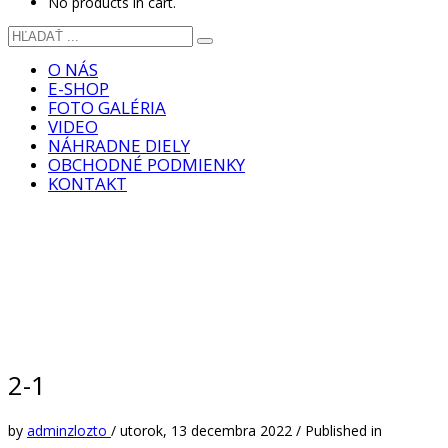
No products in cart.
O NÁS
E-SHOP
FOTO GALÉRIA
VIDEO
NÁHRADNE DIELY
OBCHODNÉ PODMIENKY
KONTAKT
2-1
by
adminzlozto
/
utorok, 13 decembra 2022
/
Published in