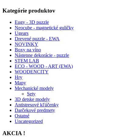
Kategórie produktov
Eugy - 3D puzzle
Neocube - magnetické guličky
Ugears
Drevené puzzle - EWA
NOVINKY
Boxy na víno
Nástenne dekorácie - puzzle
STEM LAB
ECO - WOOD - ART (EWA)
WOODENCITY
Hry
Mapy
Mechanické modely
Sety
3D detske modely
Antistresové kľúčenky
Darčekové predmety
Ostatné
Uncategorized
AKCIA !