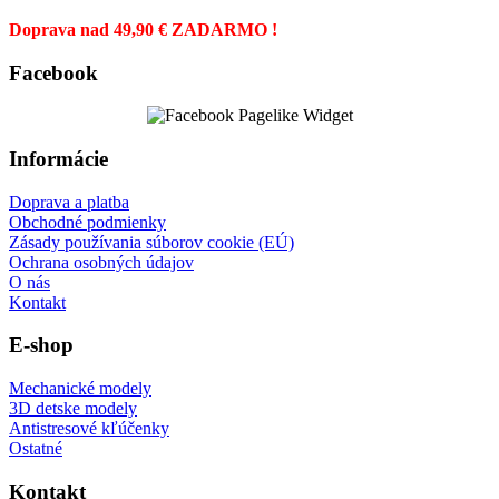
Doprava nad 49,90 € ZADARMO !
Facebook
Informácie
Doprava a platba
Obchodné podmienky
Zásady používania súborov cookie (EÚ)
Ochrana osobných údajov
O nás
Kontakt
E-shop
Mechanické modely
3D detske modely
Antistresové kľúčenky
Ostatné
Kontakt