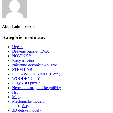
About
adminzlozto
Kategórie produktov
Ugears
Drevené puzzle - EWA
NOVINKY
Boxy na víno
Nástenne dekorácie - puzzle
STEM LAB
ECO - WOOD - ART (EWA)
WOODENCITY
Eugy - 3D puzzle
Neocube - magnetické guličky
Hry
Mapy
Mechanické modely
Sety
3D detske modely