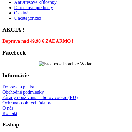
Antistresové kľúčenky
Darčekové predmety
Ostatné
Uncategorized
AKCIA !
Doprava nad 49,90 € ZADARMO !
Facebook
Informácie
Doprava a platba
Obchodné podmienky
Zásady používania súborov cookie (EÚ)
Ochrana osobných údajov
O nás
Kontakt
E-shop