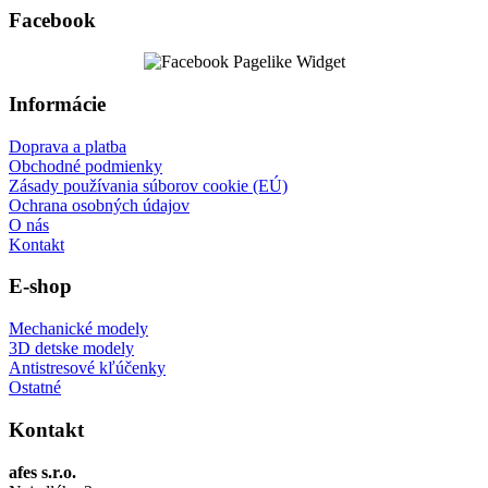
Facebook
Informácie
Doprava a platba
Obchodné podmienky
Zásady používania súborov cookie (EÚ)
Ochrana osobných údajov
O nás
Kontakt
E-shop
Mechanické modely
3D detske modely
Antistresové kľúčenky
Ostatné
Kontakt
afes s.r.o.