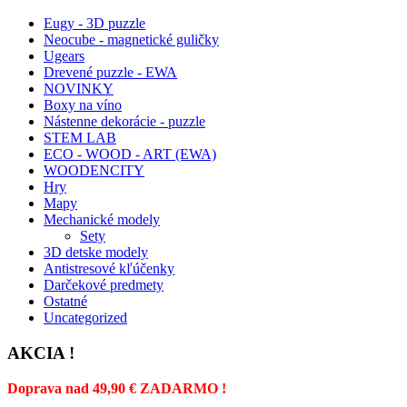
Eugy - 3D puzzle
Neocube - magnetické guličky
Ugears
Drevené puzzle - EWA
NOVINKY
Boxy na víno
Nástenne dekorácie - puzzle
STEM LAB
ECO - WOOD - ART (EWA)
WOODENCITY
Hry
Mapy
Mechanické modely
Sety
3D detske modely
Antistresové kľúčenky
Darčekové predmety
Ostatné
Uncategorized
AKCIA !
Doprava nad 49,90 € ZADARMO !