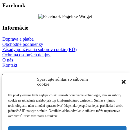
Facebook
Informácie
Doprava a platba
Obchodné podmienky
Zásady používania súborov cookie (EÚ)
Ochrana osobných údajov
O nás
Kontakt
E-shop
Spravujte súhlas so súbormi
cookie
Mechanické modely
3D detske modely
Na poskytovanie tých najlepších skúseností používame technológie, ako sú súbory
Antistresové kľúčenky
cookie na ukladanie a/alebo prístup k informáciám o zariadení. Súhlas s týmito
Ostatné
technológiami nám umožní spracovávať údaje, ako je správanie pri prehliadaní alebo
jedinečné ID na tejto stránke. Nesúhlas alebo odvolanie súhlasu môže nepriaznivo
Kontakt
ovplyvniť určité vlastnosti a funkcie.
afes s.r.o.