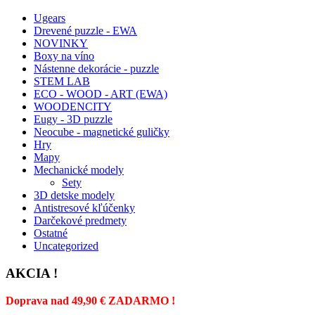
Ugears
Drevené puzzle - EWA
NOVINKY
Boxy na víno
Nástenne dekorácie - puzzle
STEM LAB
ECO - WOOD - ART (EWA)
WOODENCITY
Eugy - 3D puzzle
Neocube - magnetické guličky
Hry
Mapy
Mechanické modely
Sety
3D detske modely
Antistresové kľúčenky
Darčekové predmety
Ostatné
Uncategorized
AKCIA !
Doprava nad 49,90 € ZADARMO !