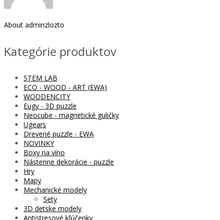
About
adminzlozto
Kategórie produktov
STEM LAB
ECO - WOOD - ART (EWA)
WOODENCITY
Eugy - 3D puzzle
Neocube - magnetické guličky
Ugears
Drevené puzzle - EWA
NOVINKY
Boxy na víno
Nástenne dekorácie - puzzle
Hry
Mapy
Mechanické modely
Sety
3D detske modely
Antistresové kľúčenky