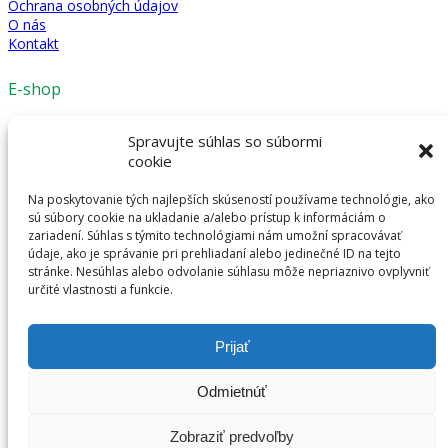
Ochrana osobných údajov
O nás
Kontakt
E-shop
Mechanické modely
Spravujte súhlas so súbormi
3D detske modely
cookie
Antistresové kľúčenky
Ostatné
Na poskytovanie tých najlepších skúseností používame technológie, ako
sú súbory cookie na ukladanie a/alebo prístup k informáciám o
Kontakt
zariadení. Súhlas s týmito technológiami nám umožní spracovávať
údaje, ako je správanie pri prehliadaní alebo jedinečné ID na tejto
stránke. Nesúhlas alebo odvolanie súhlasu môže nepriaznivo ovplyvniť
afes s.r.o.
určité vlastnosti a funkcie.
Nejedlého 3
841 02 Bratislava
Mobil: 0901 711 490
Prijať
e-mail: zlozto@zlozto.sk
Odmietnúť
© 2020 Zlozto.sk | Všetky práva vyhradené | Tvorba stránok
Zobraziť predvoľby