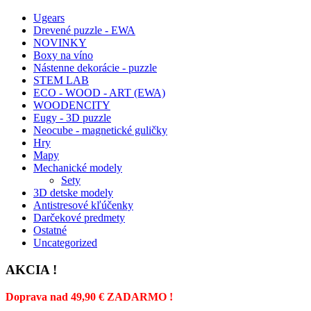
Ugears
Drevené puzzle - EWA
NOVINKY
Boxy na víno
Nástenne dekorácie - puzzle
STEM LAB
ECO - WOOD - ART (EWA)
WOODENCITY
Eugy - 3D puzzle
Neocube - magnetické guličky
Hry
Mapy
Mechanické modely
Sety
3D detske modely
Antistresové kľúčenky
Darčekové predmety
Ostatné
Uncategorized
AKCIA !
Doprava nad 49,90 € ZADARMO !