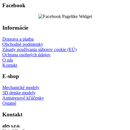
Facebook
Informácie
Doprava a platba
Obchodné podmienky
Zásady používania súborov cookie (EÚ)
Ochrana osobných údajov
O nás
Kontakt
E-shop
Mechanické modely
3D detske modely
Antistresové kľúčenky
Ostatné
Kontakt
afes s.r.o.