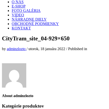
O NÁS
E-SHOP
FOTO GALÉRIA
VIDEO
NÁHRADNE DIELY
OBCHODNÉ PODMIENKY
KONTAKT
CityTram_site_04-929×650
by
adminzlozto
/
utorok, 18 januára 2022
/
Published in
About
adminzlozto
Kategórie produktov