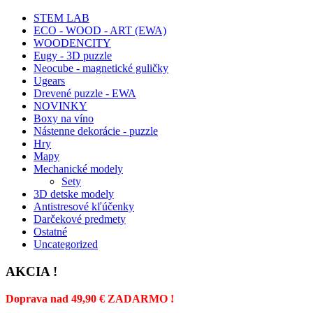
STEM LAB
ECO - WOOD - ART (EWA)
WOODENCITY
Eugy - 3D puzzle
Neocube - magnetické guličky
Ugears
Drevené puzzle - EWA
NOVINKY
Boxy na víno
Nástenne dekorácie - puzzle
Hry
Mapy
Mechanické modely
Sety
3D detske modely
Antistresové kľúčenky
Darčekové predmety
Ostatné
Uncategorized
AKCIA !
Doprava nad 49,90 € ZADARMO !