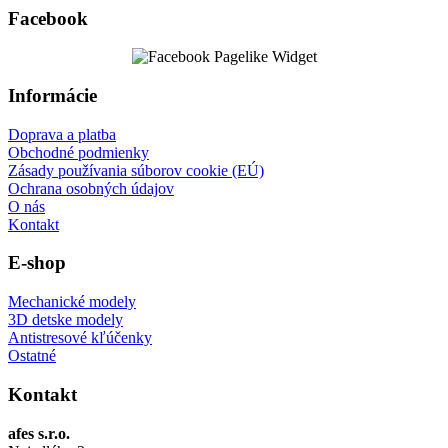
Facebook
Informácie
Doprava a platba
Obchodné podmienky
Zásady používania súborov cookie (EÚ)
Ochrana osobných údajov
O nás
Kontakt
E-shop
Mechanické modely
3D detske modely
Antistresové kľúčenky
Ostatné
Kontakt
afes s.r.o.