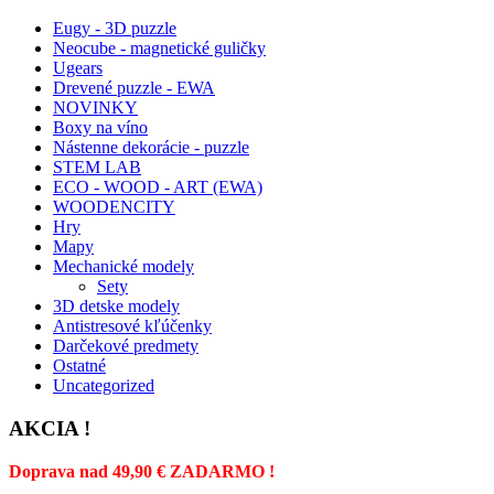
Eugy - 3D puzzle
Neocube - magnetické guličky
Ugears
Drevené puzzle - EWA
NOVINKY
Boxy na víno
Nástenne dekorácie - puzzle
STEM LAB
ECO - WOOD - ART (EWA)
WOODENCITY
Hry
Mapy
Mechanické modely
Sety
3D detske modely
Antistresové kľúčenky
Darčekové predmety
Ostatné
Uncategorized
AKCIA !
Doprava nad 49,90 € ZADARMO !