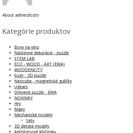
About
adminzlozto
Kategórie produktov
Boxy na víno
Nástenne dekorácie - puzzle
STEM LAB
ECO - WOOD - ART (EWA)
WOODENCITY
Eugy - 3D puzzle
Neocube - magnetické guličky
Ugears
Drevené puzzle - EWA
NOVINKY
Hry
Mapy
Mechanické modely
Sety
3D detske modely
Antistresové kľúčenky