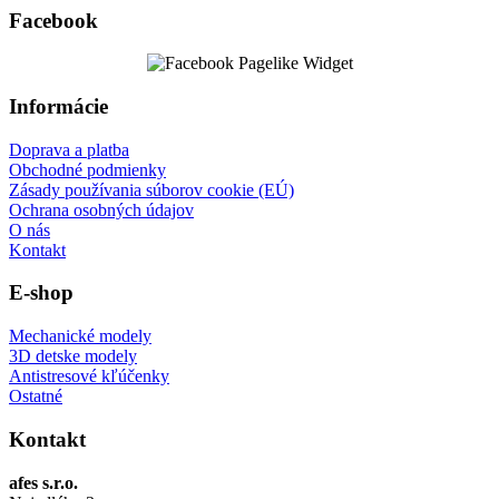
Facebook
Informácie
Doprava a platba
Obchodné podmienky
Zásady používania súborov cookie (EÚ)
Ochrana osobných údajov
O nás
Kontakt
E-shop
Mechanické modely
3D detske modely
Antistresové kľúčenky
Ostatné
Kontakt
afes s.r.o.