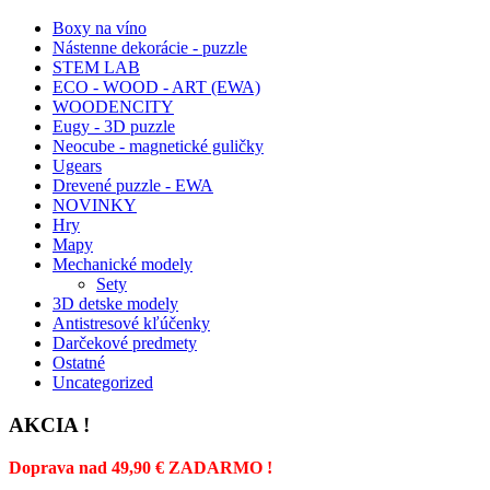
Boxy na víno
Nástenne dekorácie - puzzle
STEM LAB
ECO - WOOD - ART (EWA)
WOODENCITY
Eugy - 3D puzzle
Neocube - magnetické guličky
Ugears
Drevené puzzle - EWA
NOVINKY
Hry
Mapy
Mechanické modely
Sety
3D detske modely
Antistresové kľúčenky
Darčekové predmety
Ostatné
Uncategorized
AKCIA !
Doprava nad 49,90 € ZADARMO !