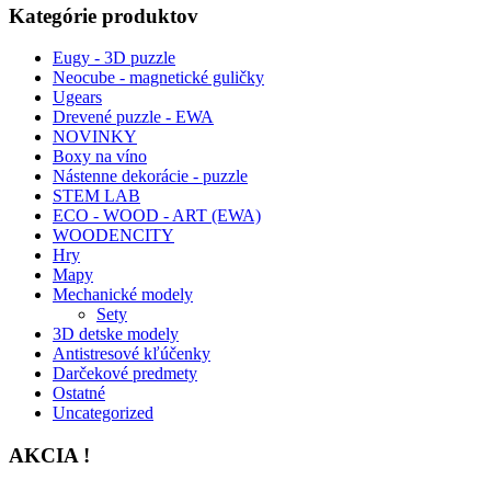
Kategórie produktov
Eugy - 3D puzzle
Neocube - magnetické guličky
Ugears
Drevené puzzle - EWA
NOVINKY
Boxy na víno
Nástenne dekorácie - puzzle
STEM LAB
ECO - WOOD - ART (EWA)
WOODENCITY
Hry
Mapy
Mechanické modely
Sety
3D detske modely
Antistresové kľúčenky
Darčekové predmety
Ostatné
Uncategorized
AKCIA !