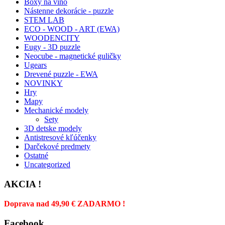
Boxy na víno
Nástenne dekorácie - puzzle
STEM LAB
ECO - WOOD - ART (EWA)
WOODENCITY
Eugy - 3D puzzle
Neocube - magnetické guličky
Ugears
Drevené puzzle - EWA
NOVINKY
Hry
Mapy
Mechanické modely
Sety
3D detske modely
Antistresové kľúčenky
Darčekové predmety
Ostatné
Uncategorized
AKCIA !
Doprava nad 49,90 € ZADARMO !
Facebook