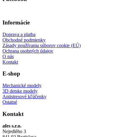
Informácie
Doprava a platba
Obchodné podmienky
Zásady používania súborov cookie (EÚ)
Ochrana osobných údajov
O nás
Kontakt
E-shop
Mechanické modely
3D detske modely
Antistresové kľúčenky
Ostatné
Kontakt
afes s.r.o.
Nejedlého 3
841 02 Bratislava