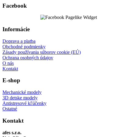
Facebook
Informácie
Doprava a platba
Obchodné podmienky
Zásady používania súborov cookie (EÚ)
Ochrana osobných údajov
O nás
Kontakt
E-shop
Mechanické modely
3D detske modely
Antistresové kľúčenky
Ostatné
Kontakt
afes s.r.o.