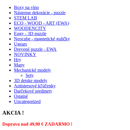
Boxy na víno
Nástenne dekorácie - puzzle
STEM LAB
ECO - WOOD - ART (EWA)
WOODENCITY
Eugy - 3D puzzle
Neocube - magnetické guličky
Ugears
Drevené puzzle - EWA
NOVINKY
Hry
Mapy
Mechanické modely
Sety
3D detske modely
Antistresové kľúčenky
Darčekové predmety
Ostatné
Uncategorized
AKCIA !
Doprava nad 49,90 € ZADARMO !