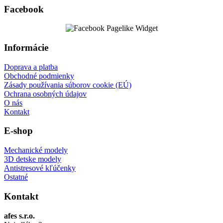
Facebook
Informácie
Doprava a platba
Obchodné podmienky
Zásady používania súborov cookie (EÚ)
Ochrana osobných údajov
O nás
Kontakt
E-shop
Mechanické modely
3D detske modely
Antistresové kľúčenky
Ostatné
Kontakt
afes s.r.o.