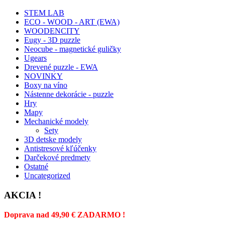
STEM LAB
ECO - WOOD - ART (EWA)
WOODENCITY
Eugy - 3D puzzle
Neocube - magnetické guličky
Ugears
Drevené puzzle - EWA
NOVINKY
Boxy na víno
Nástenne dekorácie - puzzle
Hry
Mapy
Mechanické modely
Sety
3D detske modely
Antistresové kľúčenky
Darčekové predmety
Ostatné
Uncategorized
AKCIA !
Doprava nad 49,90 € ZADARMO !