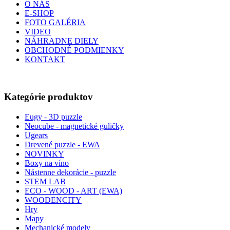
O NÁS
E-SHOP
FOTO GALÉRIA
VIDEO
NÁHRADNE DIELY
OBCHODNÉ PODMIENKY
KONTAKT
Kategórie produktov
Eugy - 3D puzzle
Neocube - magnetické guličky
Ugears
Drevené puzzle - EWA
NOVINKY
Boxy na víno
Nástenne dekorácie - puzzle
STEM LAB
ECO - WOOD - ART (EWA)
WOODENCITY
Hry
Mapy
Mechanické modely