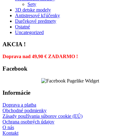
Sety
3D detske modely
Antistresové kľúčenky
Darčekové predmety
Ostatné
Uncategorized
AKCIA !
Doprava nad 49,90 € ZADARMO !
Facebook
Informácie
Doprava a platba
Obchodné podmienky
Zásady používania súborov cookie (EÚ)
Ochrana osobných údajov
O nás
Kontakt