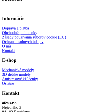
Informácie
Doprava a platba
Obchodné podmienky
Zásady používania súborov cookie (EÚ)
Ochrana osobných údajov
O nás
Kontakt
E-shop
Mechanické modely
3D detske modely
Antistresové kľúčenky
Ostatné
Kontakt
afes s.r.o.
Nejedlého 3
841 02 Bratislava