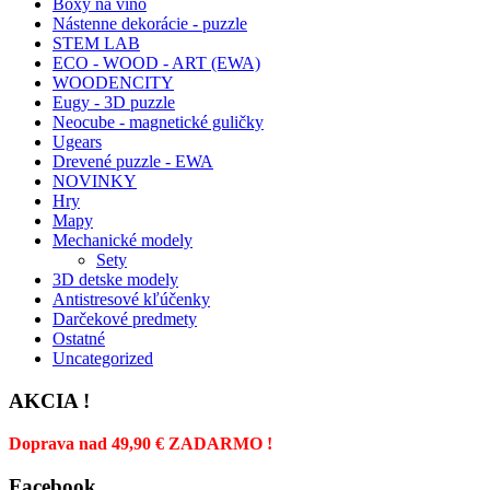
Boxy na víno
Nástenne dekorácie - puzzle
STEM LAB
ECO - WOOD - ART (EWA)
WOODENCITY
Eugy - 3D puzzle
Neocube - magnetické guličky
Ugears
Drevené puzzle - EWA
NOVINKY
Hry
Mapy
Mechanické modely
Sety
3D detske modely
Antistresové kľúčenky
Darčekové predmety
Ostatné
Uncategorized
AKCIA !
Doprava nad 49,90 € ZADARMO !
Facebook