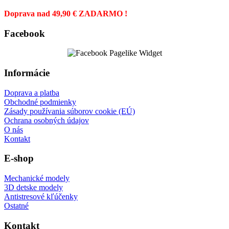
Doprava nad 49,90 € ZADARMO !
Facebook
Informácie
Doprava a platba
Obchodné podmienky
Zásady používania súborov cookie (EÚ)
Ochrana osobných údajov
O nás
Kontakt
E-shop
Mechanické modely
3D detske modely
Antistresové kľúčenky
Ostatné
Kontakt