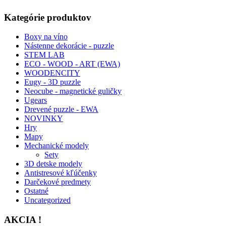
Kategórie produktov
Boxy na víno
Nástenne dekorácie - puzzle
STEM LAB
ECO - WOOD - ART (EWA)
WOODENCITY
Eugy - 3D puzzle
Neocube - magnetické guličky
Ugears
Drevené puzzle - EWA
NOVINKY
Hry
Mapy
Mechanické modely
Sety
3D detske modely
Antistresové kľúčenky
Darčekové predmety
Ostatné
Uncategorized
AKCIA !