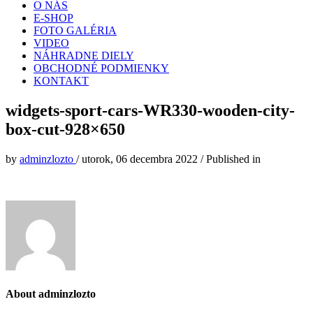
O NÁS
E-SHOP
FOTO GALÉRIA
VIDEO
NÁHRADNE DIELY
OBCHODNÉ PODMIENKY
KONTAKT
widgets-sport-cars-WR330-wooden-city-
box-cut-928×650
by
adminzlozto
/
utorok, 06 decembra 2022
/
Published in
About
adminzlozto