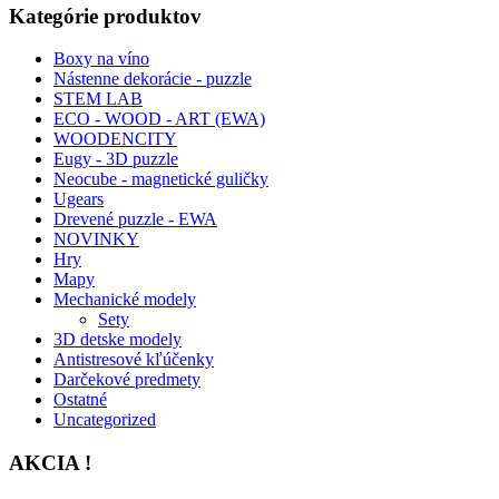
Kategórie produktov
Boxy na víno
Nástenne dekorácie - puzzle
STEM LAB
ECO - WOOD - ART (EWA)
WOODENCITY
Eugy - 3D puzzle
Neocube - magnetické guličky
Ugears
Drevené puzzle - EWA
NOVINKY
Hry
Mapy
Mechanické modely
Sety
3D detske modely
Antistresové kľúčenky
Darčekové predmety
Ostatné
Uncategorized
AKCIA !